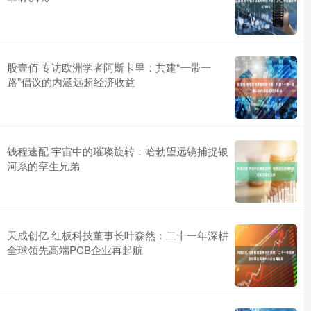
股壹佰 专访欧洲学者阿斯卡里：共建“一带一
路”倡议的内涵远超经济收益
钱程速配 宇宙中的璀璨旋转：哈勃望远镜捕捉银
河系的孪生兄弟
天成创亿 红板科技董事长叶森然：二十一年深耕
全球领先高端PCB企业再起航