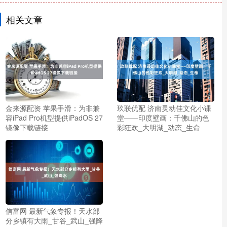
相关文章
金来源配资 苹果手滑：为非兼
玖联优配 济南灵动佳文化小课
容iPad Pro机型提供iPadOS 27
堂——印度壁画：千佛山的色
镜像下载链接
彩狂欢_大明湖_动态_生命
信富网 最新气象专报！天水部
分乡镇有大雨_甘谷_武山_强降