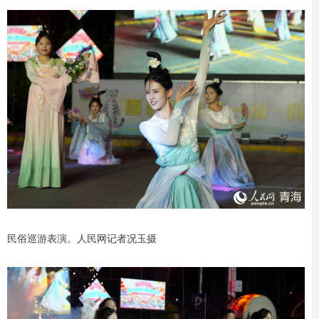
民俗巡游表演。人民网记者况玉摄