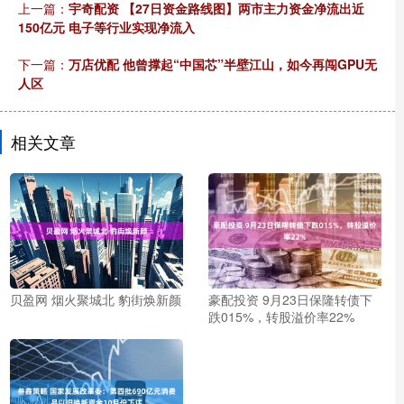
上一篇：
宇奇配资 【27日资金路线图】两市主力资金净流出近
150亿元 电子等行业实现净流入
下一篇：
万店优配 他曾撑起“中国芯”半壁江山，如今再闯GPU无
人区
相关文章
贝盈网 烟火聚城北 豹街焕新颜
豪配投资 9月23日保隆转债下
跌015%，转股溢价率22%