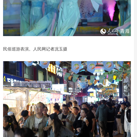
民俗巡游表演。人民网记者况玉摄