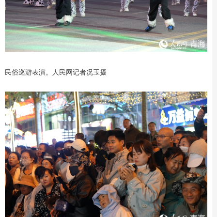
民俗巡游表演。人民网记者况玉摄