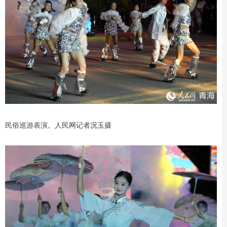
民俗巡游表演。人民网记者况玉摄