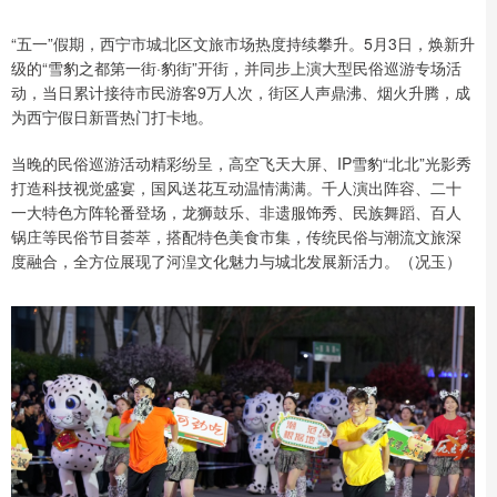
“五一”假期，西宁市城北区文旅市场热度持续攀升。5月3日，焕新升
级的“雪豹之都第一街·豹街”开街，并同步上演大型民俗巡游专场活
动，当日累计接待市民游客9万人次，街区人声鼎沸、烟火升腾，成
为西宁假日新晋热门打卡地。
当晚的民俗巡游活动精彩纷呈，高空飞天大屏、IP雪豹“北北”光影秀
打造科技视觉盛宴，国风送花互动温情满满。千人演出阵容、二十
一大特色方阵轮番登场，龙狮鼓乐、非遗服饰秀、民族舞蹈、百人
锅庄等民俗节目荟萃，搭配特色美食市集，传统民俗与潮流文旅深
度融合，全方位展现了河湟文化魅力与城北发展新活力。（况玉）