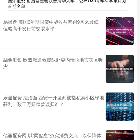
国荣配资 俞浩基金会联合清华大学，公布U35青年科学家计划
首期名单
易操盘 美国3年期国债中标收益率创9月来最低
但略高于发行前交易水平
融金汇银 欧盟派遣救援队赴委内瑞拉地震灾区赈
灾
乐盈配资 法治面 西安一开发商被指私卖小区绿地
获利，数千万赔偿款该归谁？
亿赢配资网 以“两贴息”夯实消费支点，以保障体