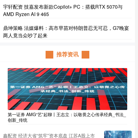
宇轩配资 技嘉发布新款Copilot+ PC：搭载RTX 5070与
AMD Ryzen AI 9 465
鼎坤策略 法媒爆料：高市早苗对特朗普忍无可忍，G7晚宴
两人竟当众吵了起来
推荐资讯
第一证券 AMG“艺”起聊丨王志立：以敬畏之心传承经典_书法_
创新_传统
鑫配资 经济大省“筑牢”资本底盘 江苏A股上市