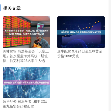
相关文章
美林资管 俞浩基金会「天空工
途牛配资 9月24日金至尊黄金
场」首次覆盖海外高校！斯坦
价格1098元克
福、伯克利等25名学生入选
散户配资 日本学者: 和平宪法
第九条实际已被架空