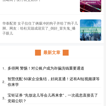
华泰配资 女子拉住了俩爆冲的狗子并给了狗子几
脚。网友：给杜宾踹成迎宾了_倒好_冒失鬼_嗓
子眼儿
最新文章
多得网 警惕！对公账户成为诈骗洗钱重要通道
1、
智慧优配 50家企业集结，好岗直通！还有AI短视频课等
2、
你来学
宝钜证券 “先放这儿等会儿再来拿”，一次疏忽直接丢了
3、
党籍公职？