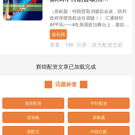
（原标题：特朗普取消拨款会谈，联邦
政府停摆危机迫在眉睫！） 汇通财经
APP讯——#在美国政治舞台上，拨款争
议向来是两党博弈的焦点，而这一次的
鼎和网
冲突更是将联邦政府推....
查看：
188
分类：
按天配资交易
辉煌配资文章已加载完成
话题标签
旭胜配资
宇轩配资
壹策略
策略赢
易配宝
中联亿配