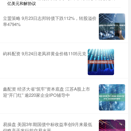
亿美元和解协议
立盟策略 9月23日志邦转债下跌112%，转股溢价
率4794%
屿科配资 9月24日老凤祥黄金价格1105元克
鑫配资 经济大省“筑牢”资本底盘 江苏A股上市
迎“开门红” 逾220家企业IPO辅导中
易操盘 美国3年期国债中标收益率创9月来最低
但略高于发行前交易水平