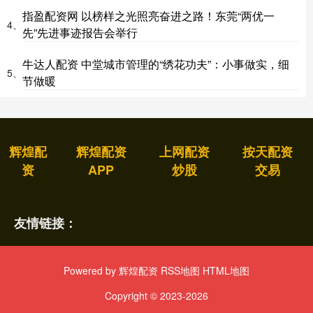
指盈配资网 以榜样之光照亮奋进之路！东莞“两优一
4、
先”先进事迹报告会举行
牛达人配资 中堂城市管理的“绣花功夫”：小事做实，细
5、
节做暖
辉煌配
辉煌配资
上网配资
按天配资
资
APP
炒股
交易
友情链接：
Powered by
辉煌配资
RSS地图
HTML地图
Copyright
© 2023-2026