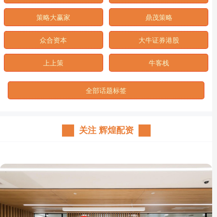
策略大赢家
鼎茂策略
众合资本
大牛证券港股
上上策
牛客栈
全部话题标签
关注 辉煌配资