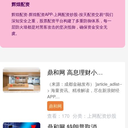
辉煌配资
辉煌配资-辉煌配资APP-上网配资炒股-按天配资交易^我们
深知安全之重，股票配资平台构建了多重防御体系，每一
层防火墙都是对黑客攻击的坚决抵御，确保资金安全无
虞。
鼎和网 高息理财小心血本无归!——揭露“投资理财”非法集资骗局
（来源：成都金融发布） ]article_adlist--
> 海量资讯、精准解读，尽在新浪财经
APP....
鼎和网
查看：
170
分类：
上网配资炒股
鼎和网 特朗普取消拨款会谈，联邦政府停摆危机迫在眉睫！