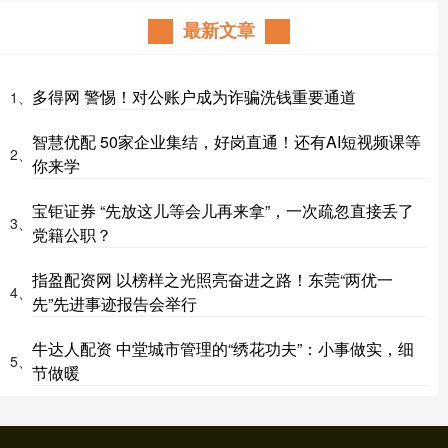
最新文章
多得网 警惕！对公账户成为诈骗洗钱重要通道
1、
智慧优配 50家企业集结，好岗直通！还有AI短视频课等
2、
你来学
宝钜证券 “先放这儿等会儿再来拿”，一次疏忽直接丢了
3、
党籍公职？
指盈配资网 以榜样之光照亮奋进之路！东莞“两优一
4、
先”先进事迹报告会举行
牛达人配资 中堂城市管理的“绣花功夫”：小事做实，细
5、
节做暖