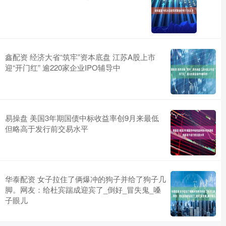
鑫配资 经济大省“筑牢”资本底盘 江苏A股上市
迎“开门红” 逾220家企业IPO辅导中
易操盘 美国3年期国债中标收益率创9月来最低
但略高于发行前交易水平
华泰配资 女子拉住了俩爆冲的狗子并给了狗子几
脚。网友：给杜宾踹成迎宾了_倒好_冒失鬼_嗓
子眼儿