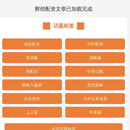
辉煌配资文章已加载完成
话题标签
旭胜配资
宇轩配资
壹策略
策略赢
易配宝
中联亿配
策略大赢家
鼎茂策略
众合资本
大牛证券港股
上上策
牛客栈
全部话题标签