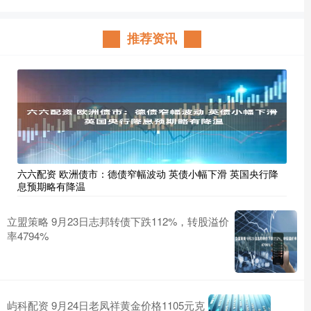
推荐资讯
六六配资 欧洲债市：德债窄幅波动 英债小幅下滑 英国央行降
息预期略有降温
立盟策略 9月23日志邦转债下跌112%，转股溢价
率4794%
屿科配资 9月24日老凤祥黄金价格1105元克