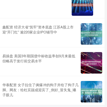
鑫配资 经济大省“筑牢”资本底盘 江苏A股上市
迎“开门红” 逾220家企业IPO辅导中
易操盘 美国3年期国债中标收益率创9月来最低
但略高于发行前交易水平
华泰配资 女子拉住了俩爆冲的狗子并给了狗子几
脚。网友：给杜宾踹成迎宾了_倒好_冒失鬼_嗓
子眼儿