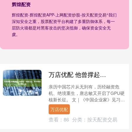
辉煌配资
辉煌配资-辉煌配资APP-上网配资炒股-按天配资交易^我们
深知安全之重，股票配资平台构建了多重防御体系，每一
层防火墙都是对黑客攻击的坚决抵御，确保资金安全无
虞。
万店优配 他曾撑起“中国芯”半壁江山，如今再闯GPU无人区
亲历中国芯片从无到有，历经融资危
机、绝境重生，唐志敏又开启了GPU硬
核新长征。 文｜《中国企业家》见习记
者 孙欣 记者 王怡洁 见习编辑｜李原编
万店优配
辑｜何伊凡 头图....
查看：
86
分类：
按天配资交易