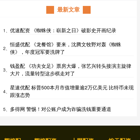
最新文章
优速配资 《蜘蛛侠：崭新之日》破影史开画纪录
1、
恒盛优配 《龙餐馆》要来，沈腾文牧野对轰《蜘蛛
2、
侠》，年度冠军要洗牌了
钱盈配 《功夫女足》票房大爆，张艺兴转头接演主旋律
3、
大片，流量转型这步棋走对了
星速优配 标普500本月市值增量逾2万亿美元 比特币未现
4、
跟涨态势
多得网 警惕！对公账户成为诈骗洗钱重要通道
5、